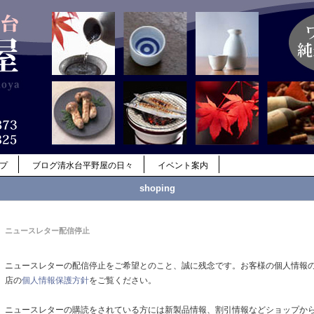
ップ
ブログ清水台平野屋の日々
イベント案内
shoping
ニュースレター配信停止
ニュースレターの配信停止をご希望とのこと、誠に残念です。お客様の個人情報
店の
個人情報保護方針
をご覧ください。
ニュースレターの購読をされている方には新製品情報、割引情報などショップか