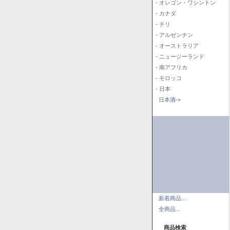
- オレゴン・ワシントン
- カナダ
- チリ
- アルゼンチン
- オーストラリア
- ニュージーランド
- 南アフリカ
- モロッコ
- 日本
日本酒->
新着商品...
全商品...
商品検索