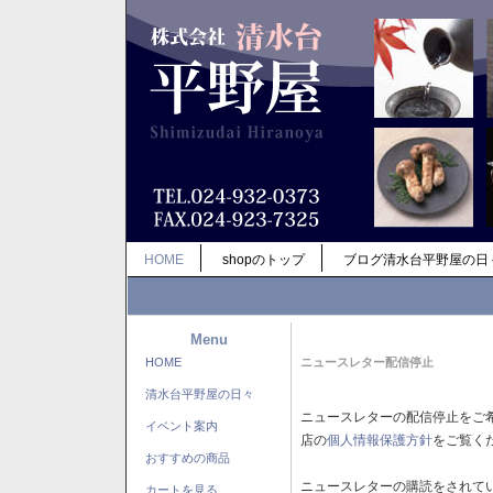
HOME
shopのトップ
ブログ清水台平野屋の日
Menu
HOME
ニュースレター配信停止
清水台平野屋の日々
ニュースレターの配信停止をご
イベント案内
店の
個人情報保護方針
をご覧く
おすすめの商品
ニュースレターの購読をされて
カートを見る