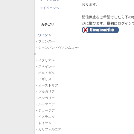
おります。
マイページへ
配信停止をご希望でしたら下の
ジに飛びます。最初にログイン
カテゴリ
ワイン
->
- フランス->
- シャンパン・ヴァンムスー-
>
- イタリア->
- スペイン->
- ポルトガル
- イギリス
- オーストリア
- ブルガリア
- ハンガリー
- ルーマニア
- ジョージア
- イスラエル
- ドイツ->
- カリフォルニア