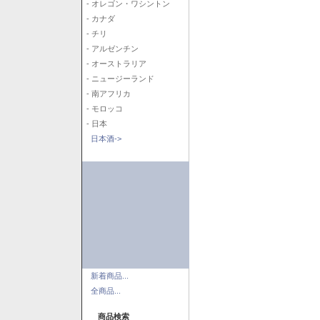
- オレゴン・ワシントン
- カナダ
- チリ
- アルゼンチン
- オーストラリア
- ニュージーランド
- 南アフリカ
- モロッコ
- 日本
日本酒->
新着商品...
全商品...
商品検索