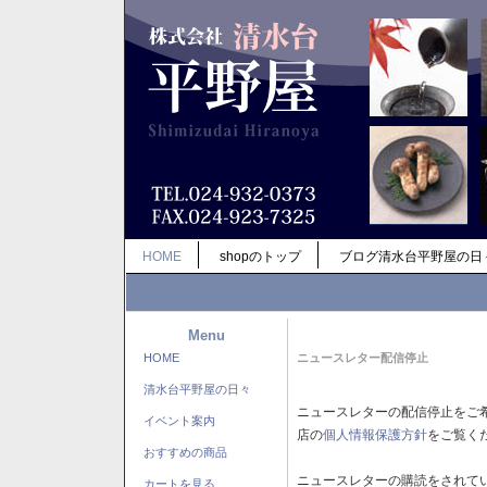
HOME
shopのトップ
ブログ清水台平野屋の日
Menu
HOME
ニュースレター配信停止
清水台平野屋の日々
ニュースレターの配信停止をご
イベント案内
店の
個人情報保護方針
をご覧く
おすすめの商品
ニュースレターの購読をされて
カートを見る