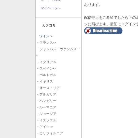
おります。
マイページへ
配信停止をご希望でしたら下の
ジに飛びます。最初にログイン
カテゴリ
ワイン
->
- フランス->
- シャンパン・ヴァンムスー-
>
- イタリア->
- スペイン->
- ポルトガル
- イギリス
- オーストリア
- ブルガリア
- ハンガリー
- ルーマニア
- ジョージア
- イスラエル
- ドイツ->
- カリフォルニア