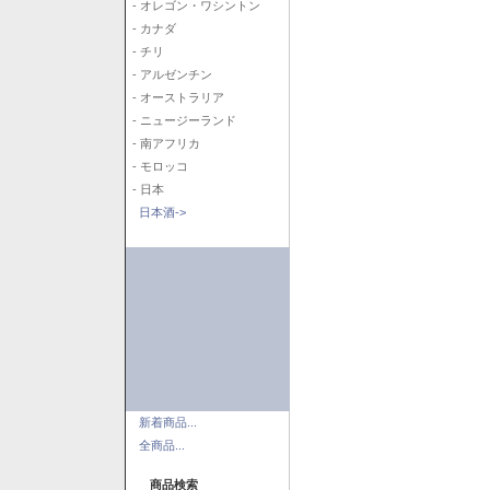
- オレゴン・ワシントン
- カナダ
- チリ
- アルゼンチン
- オーストラリア
- ニュージーランド
- 南アフリカ
- モロッコ
- 日本
日本酒->
新着商品...
全商品...
商品検索