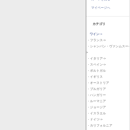
マイページへ
カテゴリ
ワイン
->
- フランス->
- シャンパン・ヴァンムスー-
>
- イタリア->
- スペイン->
- ポルトガル
- イギリス
- オーストリア
- ブルガリア
- ハンガリー
- ルーマニア
- ジョージア
- イスラエル
- ドイツ->
- カリフォルニア