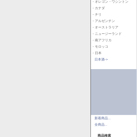
- オレゴン・ワシントン
- カナダ
- チリ
- アルゼンチン
- オーストラリア
- ニュージーランド
- 南アフリカ
- モロッコ
- 日本
日本酒->
新着商品...
全商品...
商品検索