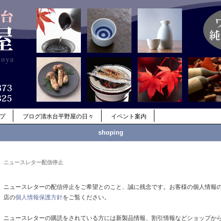
ップ
ブログ清水台平野屋の日々
イベント案内
shoping
ニュースレター配信停止
ニュースレターの配信停止をご希望とのこと、誠に残念です。お客様の個人情報
店の
個人情報保護方針
をご覧ください。
ニュースレターの購読をされている方には新製品情報、割引情報などショップか