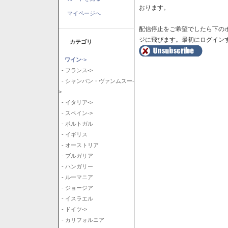
おります。
マイページへ
配信停止をご希望でしたら下の
ジに飛びます。最初にログイン
カテゴリ
ワイン
->
- フランス->
- シャンパン・ヴァンムスー-
>
- イタリア->
- スペイン->
- ポルトガル
- イギリス
- オーストリア
- ブルガリア
- ハンガリー
- ルーマニア
- ジョージア
- イスラエル
- ドイツ->
- カリフォルニア