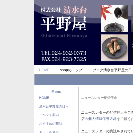
HOME
shopのトップ
ブログ清水台平野屋の日
Menu
HOME
ニュースレター配信停止
清水台平野屋の日々
ニュースレターの配信停止をご
イベント案内
店の
個人情報保護方針
をご覧く
おすすめの商品
ニュースレターの購読をされて
カートを見る