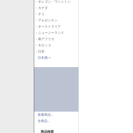
- オレゴン・ワシントン
- カナダ
- チリ
- アルゼンチン
- オーストラリア
- ニュージーランド
- 南アフリカ
- モロッコ
- 日本
日本酒->
新着商品...
全商品...
商品検索