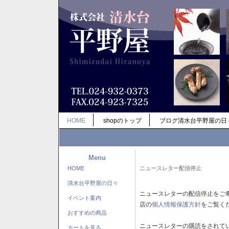
HOME
shopのトップ
ブログ清水台平野屋の日
Menu
HOME
ニュースレター配信停止
清水台平野屋の日々
ニュースレターの配信停止をご
イベント案内
店の
個人情報保護方針
をご覧く
おすすめの商品
ニュースレターの購読をされて
カートを見る