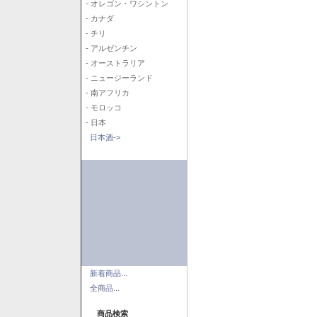
- オレゴン・ワシントン
- カナダ
- チリ
- アルゼンチン
- オーストラリア
- ニュージーランド
- 南アフリカ
- モロッコ
- 日本
日本酒->
新着商品...
全商品...
商品検索