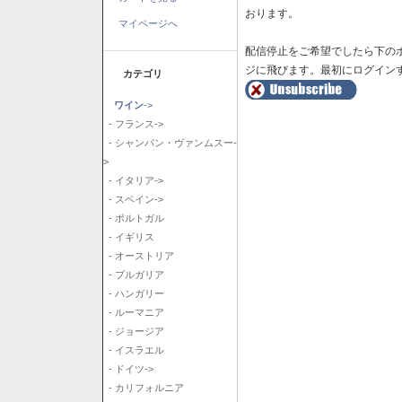
おります。
マイページへ
配信停止をご希望でしたら下の
ジに飛びます。最初にログイン
カテゴリ
ワイン
->
- フランス->
- シャンパン・ヴァンムスー-
>
- イタリア->
- スペイン->
- ポルトガル
- イギリス
- オーストリア
- ブルガリア
- ハンガリー
- ルーマニア
- ジョージア
- イスラエル
- ドイツ->
- カリフォルニア