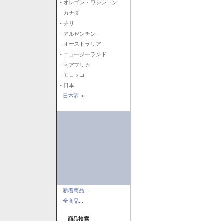
- オレゴン・ワシントン
- カナダ
- チリ
- アルゼンチン
- オーストラリア
- ニュージーランド
- 南アフリカ
- モロッコ
- 日本
日本酒->
新着商品...
全商品...
商品検索