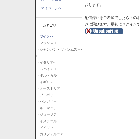
おります。
マイページへ
配信停止をご希望でしたら下の
ジに飛びます。最初にログイン
カテゴリ
ワイン
->
- フランス->
- シャンパン・ヴァンムスー-
>
- イタリア->
- スペイン->
- ポルトガル
- イギリス
- オーストリア
- ブルガリア
- ハンガリー
- ルーマニア
- ジョージア
- イスラエル
- ドイツ->
- カリフォルニア