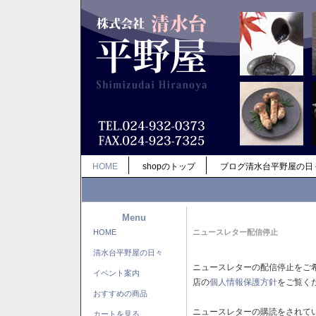
HOME
shopのトップ
ブログ清水台平野屋の日
Menu
HOME
ニュースレター配信停止
清水台平野屋の日々
ニュースレターの配信停止をご
イベント案内
店の
個人情報保護方針
をご覧く
おすすめの商品
ニュースレターの購読をされて
カートを見る