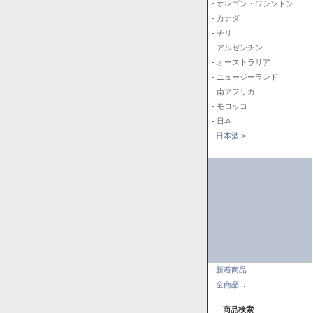
- オレゴン・ワシントン
- カナダ
- チリ
- アルゼンチン
- オーストラリア
- ニュージーランド
- 南アフリカ
- モロッコ
- 日本
日本酒->
新着商品...
全商品...
商品検索