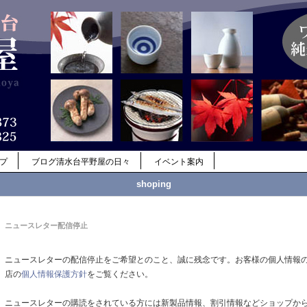
ップ
ブログ清水台平野屋の日々
イベント案内
shoping
ニュースレター配信停止
ニュースレターの配信停止をご希望とのこと、誠に残念です。お客様の個人情報
店の
個人情報保護方針
をご覧ください。
ニュースレターの購読をされている方には新製品情報、割引情報などショップか