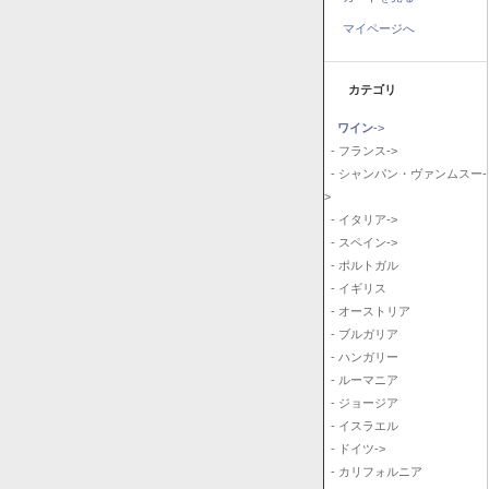
マイページへ
カテゴリ
ワイン
->
- フランス->
- シャンパン・ヴァンムスー-
>
- イタリア->
- スペイン->
- ポルトガル
- イギリス
- オーストリア
- ブルガリア
- ハンガリー
- ルーマニア
- ジョージア
- イスラエル
- ドイツ->
- カリフォルニア