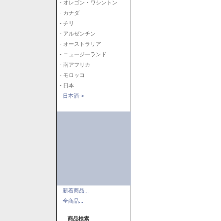
- オレゴン・ワシントン
- カナダ
- チリ
- アルゼンチン
- オーストラリア
- ニュージーランド
- 南アフリカ
- モロッコ
- 日本
日本酒->
新着商品...
全商品...
商品検索