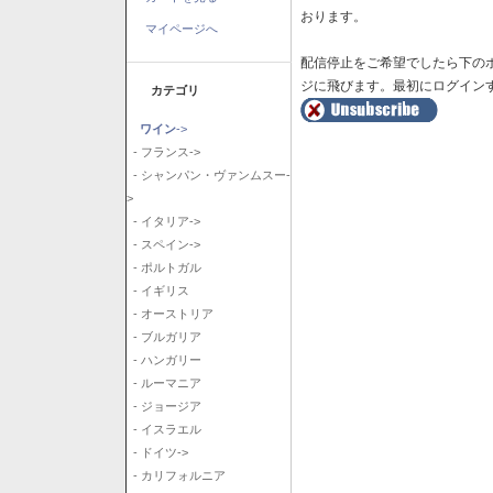
おります。
マイページへ
配信停止をご希望でしたら下の
ジに飛びます。最初にログイン
カテゴリ
ワイン
->
- フランス->
- シャンパン・ヴァンムスー-
>
- イタリア->
- スペイン->
- ポルトガル
- イギリス
- オーストリア
- ブルガリア
- ハンガリー
- ルーマニア
- ジョージア
- イスラエル
- ドイツ->
- カリフォルニア