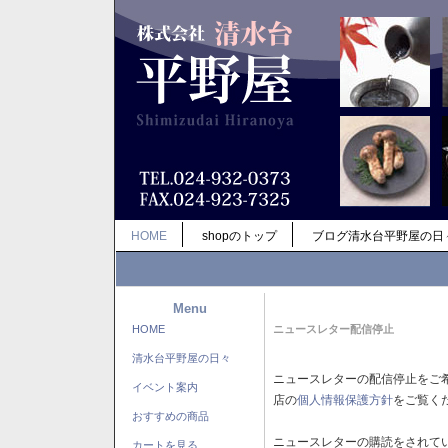
HOME
shopのトップ
ブログ清水台平野屋の日
Menu
HOME
ニュースレター配信停止
清水台平野屋の日々
ニュースレターの配信停止をご
イベント案内
店の
個人情報保護方針
をご覧く
おすすめの商品
ニュースレターの購読をされて
カートを見る