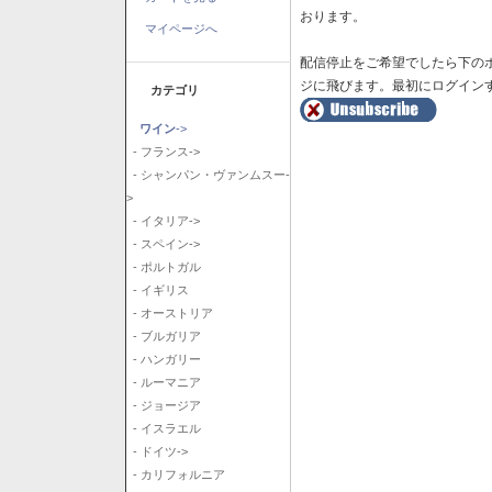
おります。
マイページへ
配信停止をご希望でしたら下の
ジに飛びます。最初にログイン
カテゴリ
ワイン
->
- フランス->
- シャンパン・ヴァンムスー-
>
- イタリア->
- スペイン->
- ポルトガル
- イギリス
- オーストリア
- ブルガリア
- ハンガリー
- ルーマニア
- ジョージア
- イスラエル
- ドイツ->
- カリフォルニア