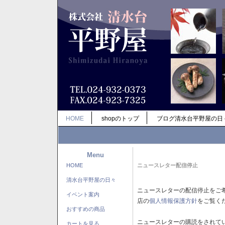
HOME
shopのトップ
ブログ清水台平野屋の日
Menu
HOME
ニュースレター配信停止
清水台平野屋の日々
ニュースレターの配信停止をご
イベント案内
店の
個人情報保護方針
をご覧く
おすすめの商品
ニュースレターの購読をされて
カートを見る