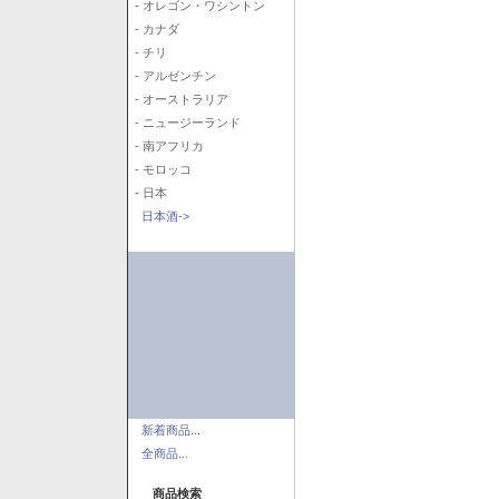
- オレゴン・ワシントン
- カナダ
- チリ
- アルゼンチン
- オーストラリア
- ニュージーランド
- 南アフリカ
- モロッコ
- 日本
日本酒->
新着商品...
全商品...
商品検索