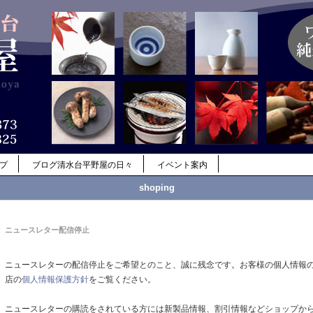
ップ
ブログ清水台平野屋の日々
イベント案内
shoping
ニュースレター配信停止
ニュースレターの配信停止をご希望とのこと、誠に残念です。お客様の個人情報
店の
個人情報保護方針
をご覧ください。
ニュースレターの購読をされている方には新製品情報、割引情報などショップか