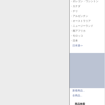
- オレゴン・ワシントン
- カナダ
- チリ
- アルゼンチン
- オーストラリア
- ニュージーランド
- 南アフリカ
- モロッコ
- 日本
日本酒->
新着商品...
全商品...
商品検索