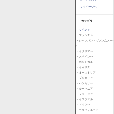
マイページへ
カテゴリ
ワイン
->
- フランス->
- シャンパン・ヴァンムスー-
>
- イタリア->
- スペイン->
- ポルトガル
- イギリス
- オーストリア
- ブルガリア
- ハンガリー
- ルーマニア
- ジョージア
- イスラエル
- ドイツ->
- カリフォルニア