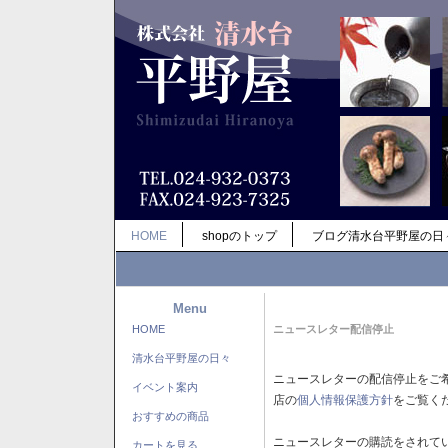
HOME
shopのトップ
ブログ清水台平野屋の日
Menu
HOME
ニュースレター配信停止
清水台平野屋の日々
ニュースレターの配信停止をご
イベント案内
店の
個人情報保護方針
をご覧く
おすすめの商品
ニュースレターの購読をされて
カートを見る