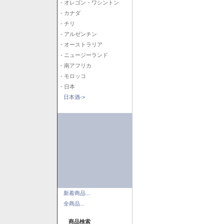
- オレゴン・ワシントン
- カナダ
- チリ
- アルゼンチン
- オーストラリア
- ニュージーランド
- 南アフリカ
- モロッコ
- 日本
日本酒->
新着商品...
全商品...
商品検索