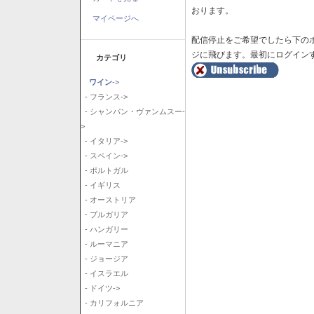
おります。
マイページへ
配信停止をご希望でしたら下の
ジに飛びます。最初にログイン
カテゴリ
ワイン
->
- フランス->
- シャンパン・ヴァンムスー-
>
- イタリア->
- スペイン->
- ポルトガル
- イギリス
- オーストリア
- ブルガリア
- ハンガリー
- ルーマニア
- ジョージア
- イスラエル
- ドイツ->
- カリフォルニア