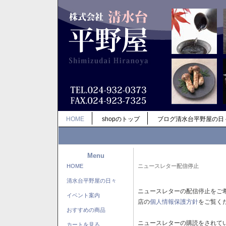
HOME
shopのトップ
ブログ清水台平野屋の日
Menu
HOME
ニュースレター配信停止
清水台平野屋の日々
ニュースレターの配信停止をご
イベント案内
店の
個人情報保護方針
をご覧く
おすすめの商品
ニュースレターの購読をされて
カートを見る