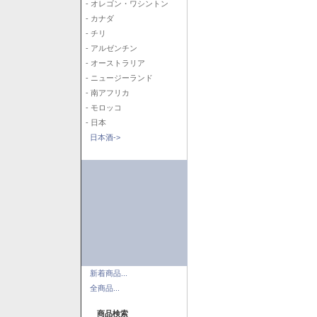
- オレゴン・ワシントン
- カナダ
- チリ
- アルゼンチン
- オーストラリア
- ニュージーランド
- 南アフリカ
- モロッコ
- 日本
日本酒->
新着商品...
全商品...
商品検索