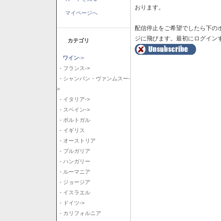
おります。
マイページへ
配信停止をご希望でしたら下の
ジに飛びます。最初にログイン
カテゴリ
ワイン
->
- フランス->
- シャンパン・ヴァンムスー-
>
- イタリア->
- スペイン->
- ポルトガル
- イギリス
- オーストリア
- ブルガリア
- ハンガリー
- ルーマニア
- ジョージア
- イスラエル
- ドイツ->
- カリフォルニア