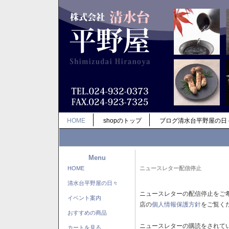
HOME
shopのトップ
ブログ清水台平野屋の日
Menu
HOME
ニュースレター配信停止
清水台平野屋の日々
ニュースレターの配信停止をご
イベント案内
店の
個人情報保護方針
をご覧く
おすすめの商品
ニュースレターの購読をされて
カートを見る