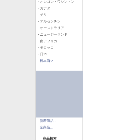
- オレゴン・ワシントン
- カナダ
- チリ
- アルゼンチン
- オーストラリア
- ニュージーランド
- 南アフリカ
- モロッコ
- 日本
日本酒->
新着商品...
全商品...
商品検索