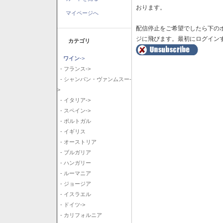
おります。
マイページへ
配信停止をご希望でしたら下の
ジに飛びます。最初にログイン
カテゴリ
ワイン
->
- フランス->
- シャンパン・ヴァンムスー-
>
- イタリア->
- スペイン->
- ポルトガル
- イギリス
- オーストリア
- ブルガリア
- ハンガリー
- ルーマニア
- ジョージア
- イスラエル
- ドイツ->
- カリフォルニア