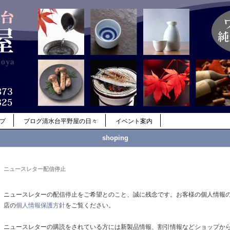
ップ
ブログ清水台平野屋の日々
イベント案内
shoping
ニュースレター配信停止
ニュースレターの配信停止をご希望とのこと、誠に残念です。お客様の個人情報
店の
個人情報保護方針
をご覧ください。
ニュースレターの購読をされている方には新製品情報、割引情報などショップか