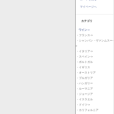
マイページへ
カテゴリ
ワイン
->
- フランス->
- シャンパン・ヴァンムスー-
>
- イタリア->
- スペイン->
- ポルトガル
- イギリス
- オーストリア
- ブルガリア
- ハンガリー
- ルーマニア
- ジョージア
- イスラエル
- ドイツ->
- カリフォルニア