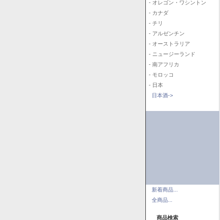
- オレゴン・ワシントン
- カナダ
- チリ
- アルゼンチン
- オーストラリア
- ニュージーランド
- 南アフリカ
- モロッコ
- 日本
日本酒->
新着商品...
全商品...
商品検索