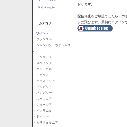
おります。
マイページへ
配信停止をご希望でしたら下の
ジに飛びます。最初にログイン
カテゴリ
ワイン
->
- フランス->
- シャンパン・ヴァンムスー-
>
- イタリア->
- スペイン->
- ポルトガル
- イギリス
- オーストリア
- ブルガリア
- ハンガリー
- ルーマニア
- ジョージア
- イスラエル
- ドイツ->
- カリフォルニア