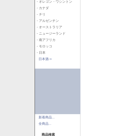
- オレゴン・ワシントン
- カナダ
- チリ
- アルゼンチン
- オーストラリア
- ニュージーランド
- 南アフリカ
- モロッコ
- 日本
日本酒->
新着商品...
全商品...
商品検索