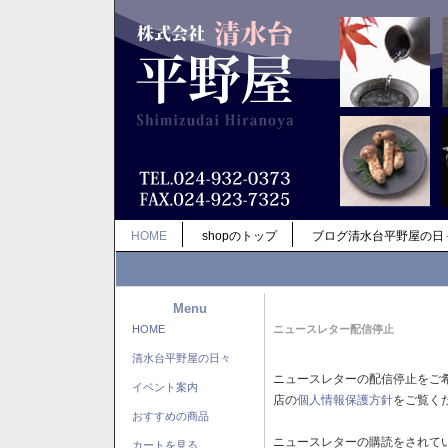
HOME
shopのトップ
ブログ清水台平野屋の日
Menu
HOME
ニュースレター配信停止
清水台平野屋の日々
ニュースレターの配信停止をご
イベント案内
店の
個人情報保護方針
をご覧く
おすすめの商品
ニュースレターの購読をされて
カートを見る