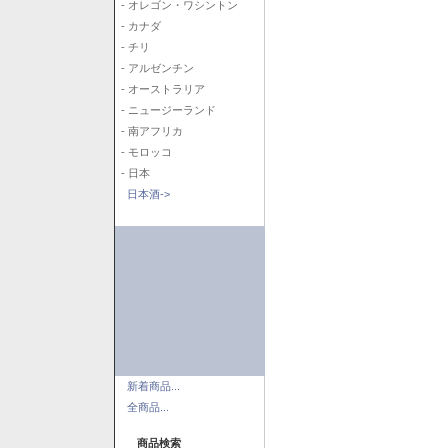
- オレゴン・ワシントン
- カナダ
- チリ
- アルゼンチン
- オーストラリア
- ニュージーランド
- 南アフリカ
- モロッコ
- 日本
日本酒->
新着商品...
全商品...
商品検索