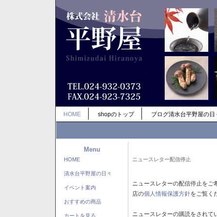
HOME
shopのトップ
ブログ清水台平野屋の日
Menu
HOME
ニュースレター配信停止
清水台平野屋の日々
ニュースレターの配信停止をご
イベント案内
店の
個人情報保護方針
をご覧く
おすすめの商品
ニュースレターの購読をされて
カートを見る