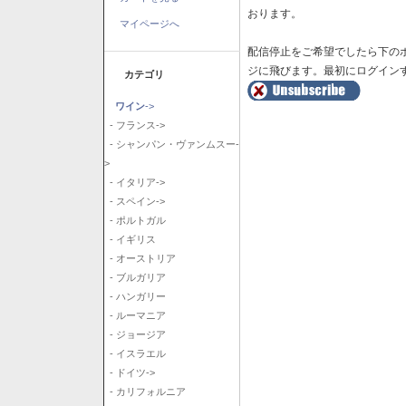
おります。
マイページへ
配信停止をご希望でしたら下の
ジに飛びます。最初にログイン
カテゴリ
ワイン
->
- フランス->
- シャンパン・ヴァンムスー-
>
- イタリア->
- スペイン->
- ポルトガル
- イギリス
- オーストリア
- ブルガリア
- ハンガリー
- ルーマニア
- ジョージア
- イスラエル
- ドイツ->
- カリフォルニア