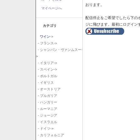
おります。
マイページへ
配信停止をご希望でしたら下の
ジに飛びます。最初にログイン
カテゴリ
ワイン
->
- フランス->
- シャンパン・ヴァンムスー-
>
- イタリア->
- スペイン->
- ポルトガル
- イギリス
- オーストリア
- ブルガリア
- ハンガリー
- ルーマニア
- ジョージア
- イスラエル
- ドイツ->
- カリフォルニア