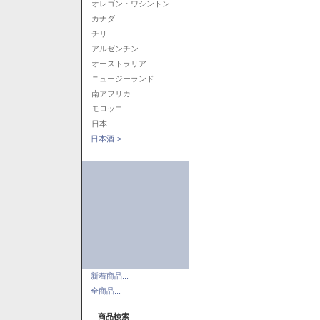
- オレゴン・ワシントン
- カナダ
- チリ
- アルゼンチン
- オーストラリア
- ニュージーランド
- 南アフリカ
- モロッコ
- 日本
日本酒->
新着商品...
全商品...
商品検索