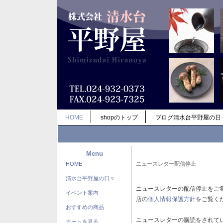
HOME
shopのトップ
ブログ清水台平野屋の日
Menu
HOME
ニュースレター配信停止
清水台平野屋の日々
ニュースレターの配信停止をご
イベント案内
店の
個人情報保護方針
をご覧く
おすすめの商品
ニュースレターの購読をされて
カートを見る