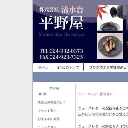
HOME
shopのトップ
ブログ清水台平野屋の日
Menu
HOME
ニュースレター配信停止
清水台平野屋の日々
ニュースレターの配信停止をご
イベント案内
店の
個人情報保護方針
をご覧く
おすすめの商品
ニュースレターの購読をされて
カートを見る