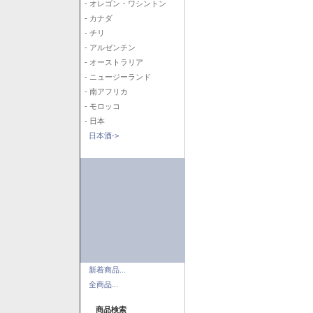
- オレゴン・ワシントン
- カナダ
- チリ
- アルゼンチン
- オーストラリア
- ニュージーランド
- 南アフリカ
- モロッコ
- 日本
日本酒->
新着商品...
全商品...
商品検索