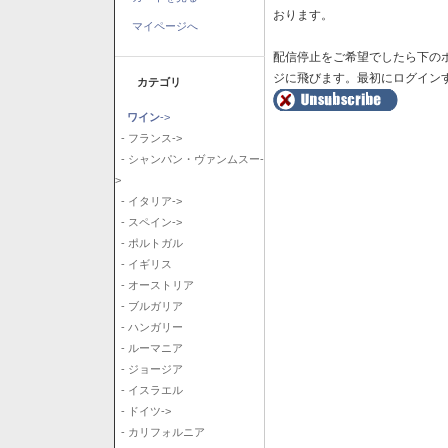
おります。
マイページへ
配信停止をご希望でしたら下の
ジに飛びます。最初にログイン
カテゴリ
ワイン
->
- フランス->
- シャンパン・ヴァンムスー-
>
- イタリア->
- スペイン->
- ポルトガル
- イギリス
- オーストリア
- ブルガリア
- ハンガリー
- ルーマニア
- ジョージア
- イスラエル
- ドイツ->
- カリフォルニア