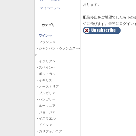
おります。
マイページへ
配信停止をご希望でしたら下の
ジに飛びます。最初にログイン
カテゴリ
ワイン
->
- フランス->
- シャンパン・ヴァンムスー-
>
- イタリア->
- スペイン->
- ポルトガル
- イギリス
- オーストリア
- ブルガリア
- ハンガリー
- ルーマニア
- ジョージア
- イスラエル
- ドイツ->
- カリフォルニア