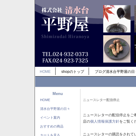
HOME
shopのトップ
ブログ清水台平野屋の日
Menu
HOME
ニュースレター配信停止
清水台平野屋の日々
ニュースレターの配信停止をご
イベント案内
店の
個人情報保護方針
をご覧く
おすすめの商品
ニュースレターの購読をされて
カートを見る