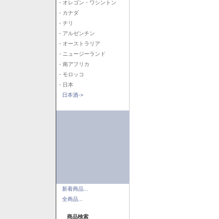
- オレゴン・ワシントン
- カナダ
- チリ
- アルゼンチン
- オーストラリア
- ニュージーランド
- 南アフリカ
- モロッコ
- 日本
日本酒->
新着商品...
全商品...
商品検索