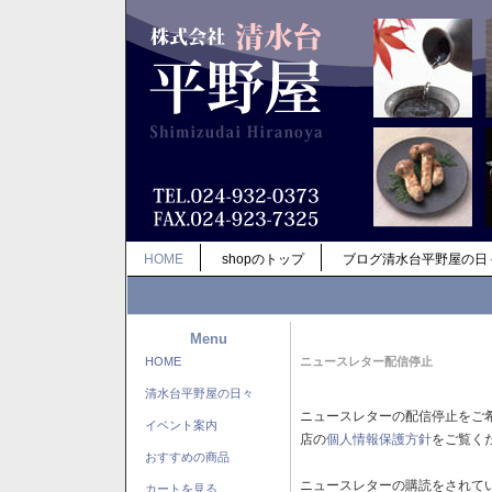
HOME
shopのトップ
ブログ清水台平野屋の日
Menu
HOME
ニュースレター配信停止
清水台平野屋の日々
ニュースレターの配信停止をご
イベント案内
店の
個人情報保護方針
をご覧く
おすすめの商品
ニュースレターの購読をされて
カートを見る