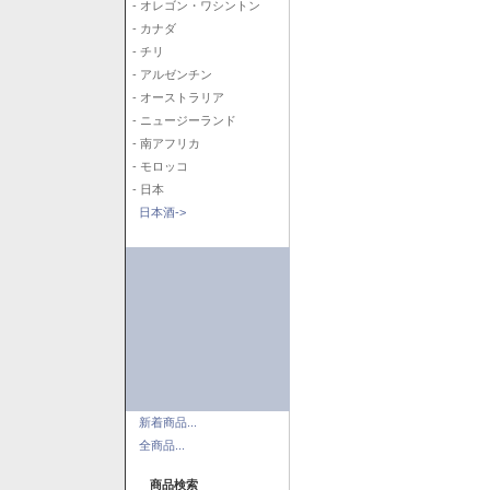
- オレゴン・ワシントン
- カナダ
- チリ
- アルゼンチン
- オーストラリア
- ニュージーランド
- 南アフリカ
- モロッコ
- 日本
日本酒->
新着商品...
全商品...
商品検索