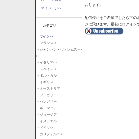
おります。
マイページへ
配信停止をご希望でしたら下の
ジに飛びます。最初にログイン
カテゴリ
ワイン
->
- フランス->
- シャンパン・ヴァンムスー-
>
- イタリア->
- スペイン->
- ポルトガル
- イギリス
- オーストリア
- ブルガリア
- ハンガリー
- ルーマニア
- ジョージア
- イスラエル
- ドイツ->
- カリフォルニア