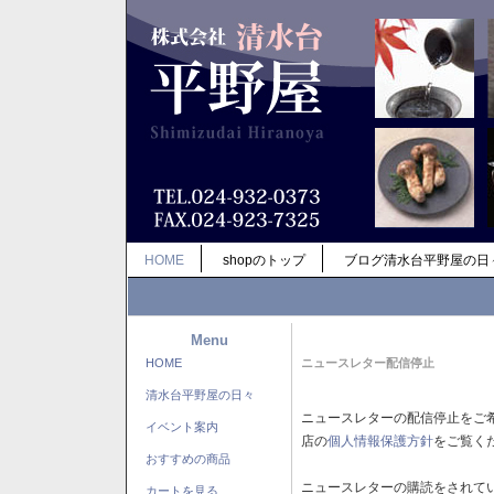
HOME
shopのトップ
ブログ清水台平野屋の日
Menu
HOME
ニュースレター配信停止
清水台平野屋の日々
ニュースレターの配信停止をご
イベント案内
店の
個人情報保護方針
をご覧く
おすすめの商品
ニュースレターの購読をされて
カートを見る