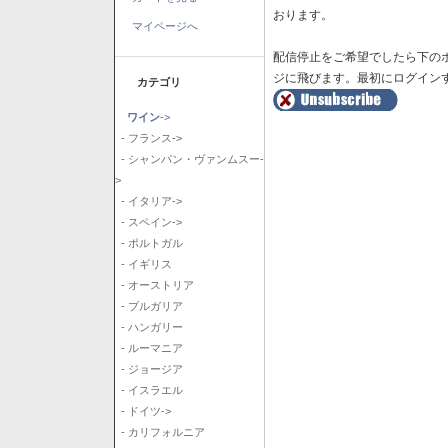
おります。
マイページへ
配信停止をご希望でしたら下の
ジに飛びます。最初にログイン
カテゴリ
ワイン
->
- フランス->
- シャンパン・ヴァンムスー-
>
- イタリア->
- スペイン->
- ポルトガル
- イギリス
- オーストリア
- ブルガリア
- ハンガリー
- ルーマニア
- ジョージア
- イスラエル
- ドイツ->
- カリフォルニア