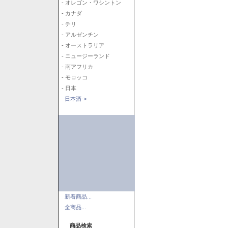
- オレゴン・ワシントン
- カナダ
- チリ
- アルゼンチン
- オーストラリア
- ニュージーランド
- 南アフリカ
- モロッコ
- 日本
日本酒->
新着商品...
全商品...
商品検索