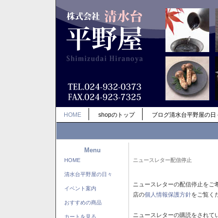
HOME
shopのトップ
ブログ清水台平野屋の日
Menu
HOME
ニュースレター配信停止
清水台平野屋の日々
ニュースレターの配信停止をご
イベント案内
店の
個人情報保護方針
をご覧く
おすすめの商品
ニュースレターの購読をされて
カートを見る