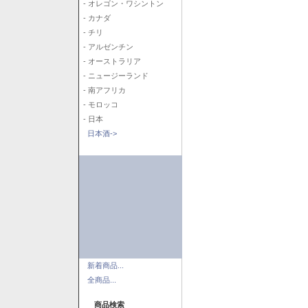
- オレゴン・ワシントン
- カナダ
- チリ
- アルゼンチン
- オーストラリア
- ニュージーランド
- 南アフリカ
- モロッコ
- 日本
日本酒->
新着商品...
全商品...
商品検索