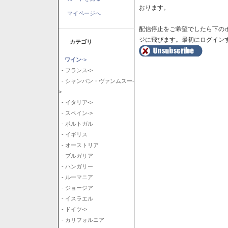
おります。
マイページへ
配信停止をご希望でしたら下の
ジに飛びます。最初にログイン
カテゴリ
ワイン
->
- フランス->
- シャンパン・ヴァンムスー-
>
- イタリア->
- スペイン->
- ポルトガル
- イギリス
- オーストリア
- ブルガリア
- ハンガリー
- ルーマニア
- ジョージア
- イスラエル
- ドイツ->
- カリフォルニア