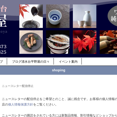
ップ
ブログ清水台平野屋の日々
イベント案内
shoping
ニュースレター配信停止
ニュースレターの配信停止をご希望とのこと、誠に残念です。お客様の個人情報
店の
個人情報保護方針
をご覧ください。
ニュースレターの購読をされている方には新製品情報、割引情報などショップか