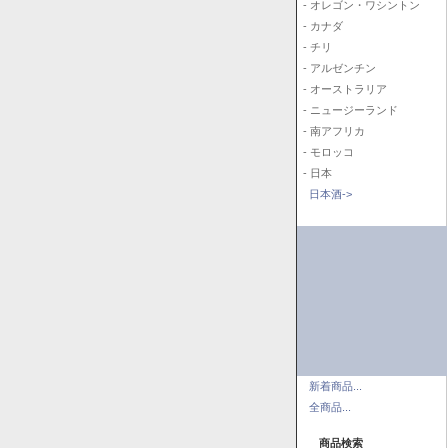
- オレゴン・ワシントン
- カナダ
- チリ
- アルゼンチン
- オーストラリア
- ニュージーランド
- 南アフリカ
- モロッコ
- 日本
日本酒->
新着商品...
全商品...
商品検索