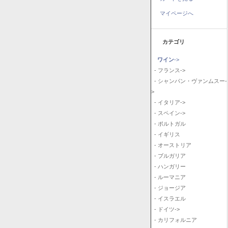
マイページへ
カテゴリ
ワイン
->
- フランス->
- シャンパン・ヴァンムスー-
>
- イタリア->
- スペイン->
- ポルトガル
- イギリス
- オーストリア
- ブルガリア
- ハンガリー
- ルーマニア
- ジョージア
- イスラエル
- ドイツ->
- カリフォルニア