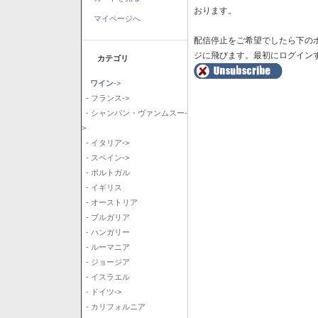
おります。
マイページへ
配信停止をご希望でしたら下の
ジに飛びます。最初にログイン
カテゴリ
ワイン
->
- フランス->
- シャンパン・ヴァンムスー-
>
- イタリア->
- スペイン->
- ポルトガル
- イギリス
- オーストリア
- ブルガリア
- ハンガリー
- ルーマニア
- ジョージア
- イスラエル
- ドイツ->
- カリフォルニア