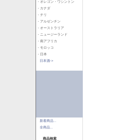
- オレゴン・ワシントン
- カナダ
- チリ
- アルゼンチン
- オーストラリア
- ニュージーランド
- 南アフリカ
- モロッコ
- 日本
日本酒->
新着商品...
全商品...
商品検索