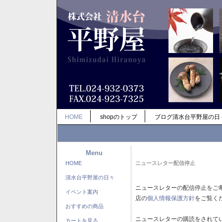
HOME
shopのトップ
ブログ清水台平野屋の日
Menu
HOME
ニュースレター配信停止
清水台平野屋の日々
ニュースレターの配信停止をご
イベント案内
店の
個人情報保護方針
をご覧く
おすすめの商品
ニュースレターの購読をされて
カートを見る