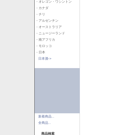
- オレゴン・ワシントン
- カナダ
- チリ
- アルゼンチン
- オーストラリア
- ニュージーランド
- 南アフリカ
- モロッコ
- 日本
日本酒->
新着商品...
全商品...
商品検索