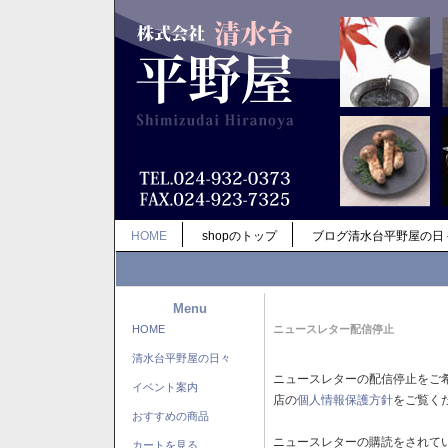
HOME
shopのトップ
ブログ清水台平野屋の日
Menu
HOME
ニュースレター配信停止
清水台平野屋の日々
ニュースレターの配信停止をご
イベント案内
店の
個人情報保護方針
をご覧く
おすすめの商品
ニュースレターの購読をされて
カートを見る