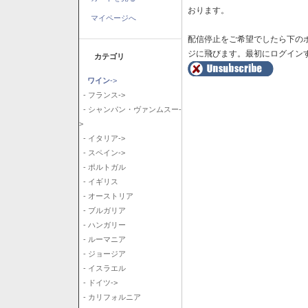
おります。
マイページへ
配信停止をご希望でしたら下の
ジに飛びます。最初にログイン
カテゴリ
ワイン
->
- フランス->
- シャンパン・ヴァンムスー-
>
- イタリア->
- スペイン->
- ポルトガル
- イギリス
- オーストリア
- ブルガリア
- ハンガリー
- ルーマニア
- ジョージア
- イスラエル
- ドイツ->
- カリフォルニア