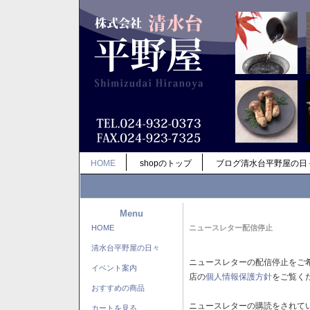
HOME
shopのトップ
ブログ清水台平野屋の日
Menu
HOME
ニュースレター配信停止
清水台平野屋の日々
ニュースレターの配信停止をご
イベント案内
店の
個人情報保護方針
をご覧く
おすすめの商品
ニュースレターの購読をされて
カートを見る