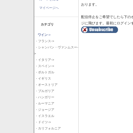
おります。
マイページへ
配信停止をご希望でしたら下の
ジに飛びます。最初にログイン
カテゴリ
ワイン
->
- フランス->
- シャンパン・ヴァンムスー-
>
- イタリア->
- スペイン->
- ポルトガル
- イギリス
- オーストリア
- ブルガリア
- ハンガリー
- ルーマニア
- ジョージア
- イスラエル
- ドイツ->
- カリフォルニア