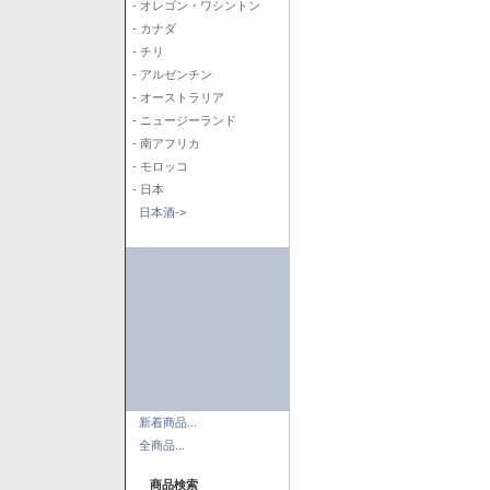
- オレゴン・ワシントン
- カナダ
- チリ
- アルゼンチン
- オーストラリア
- ニュージーランド
- 南アフリカ
- モロッコ
- 日本
日本酒->
新着商品...
全商品...
商品検索