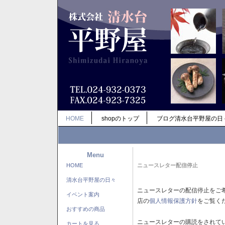
HOME
shopのトップ
ブログ清水台平野屋の日
Menu
HOME
ニュースレター配信停止
清水台平野屋の日々
ニュースレターの配信停止をご
イベント案内
店の
個人情報保護方針
をご覧く
おすすめの商品
ニュースレターの購読をされて
カートを見る