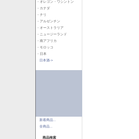
- オレゴン・ワシントン
- カナダ
- チリ
- アルゼンチン
- オーストラリア
- ニュージーランド
- 南アフリカ
- モロッコ
- 日本
日本酒->
新着商品...
全商品...
商品検索