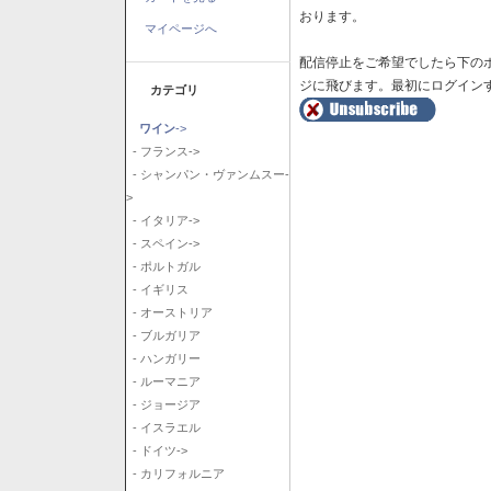
おります。
マイページへ
配信停止をご希望でしたら下の
ジに飛びます。最初にログイン
カテゴリ
ワイン
->
- フランス->
- シャンパン・ヴァンムスー-
>
- イタリア->
- スペイン->
- ポルトガル
- イギリス
- オーストリア
- ブルガリア
- ハンガリー
- ルーマニア
- ジョージア
- イスラエル
- ドイツ->
- カリフォルニア