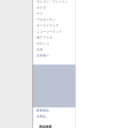
- オレゴン・ワシントン
- カナダ
- チリ
- アルゼンチン
- オーストラリア
- ニュージーランド
- 南アフリカ
- モロッコ
- 日本
日本酒->
新着商品...
全商品...
商品検索