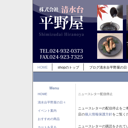
HOME
shopのトップ
ブログ清水台平野屋の日
Menu
HOME
ニュースレター配信停止
清水台平野屋の日々
ニュースレターの配信停止をご
イベント案内
店の
個人情報保護方針
をご覧く
おすすめの商品
ニュースレターの購読をされて
カートを見る