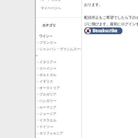
おります。
マイページへ
配信停止をご希望でしたら下の
ジに飛びます。最初にログイン
カテゴリ
ワイン
->
- フランス->
- シャンパン・ヴァンムスー-
>
- イタリア->
- スペイン->
- ポルトガル
- イギリス
- オーストリア
- ブルガリア
- ハンガリー
- ルーマニア
- ジョージア
- イスラエル
- ドイツ->
- カリフォルニア