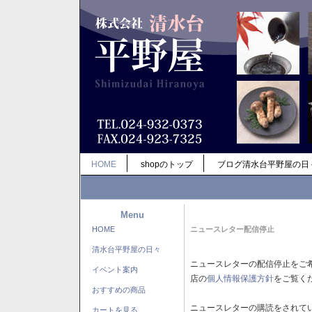
HOME
shopのトップ
ブログ清水台平野屋の日
Menu
HOME
ニュースレター配信停止
清水台平野屋の日々
ニュースレターの配信停止をご
イベント案内
店の
個人情報保護方針
をご覧く
おすすめの商品
ニュースレターの購読をされて
カートを見る