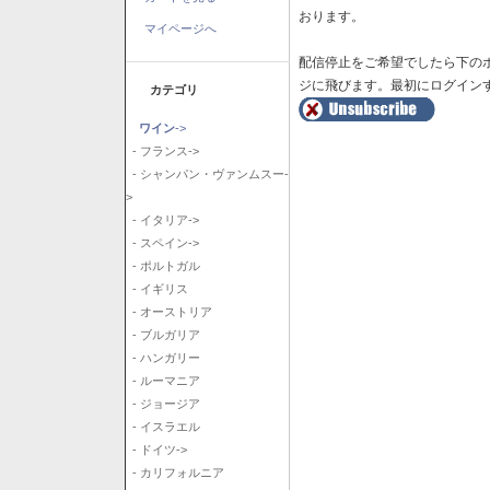
おります。
マイページへ
配信停止をご希望でしたら下の
ジに飛びます。最初にログイン
カテゴリ
ワイン
->
- フランス->
- シャンパン・ヴァンムスー-
>
- イタリア->
- スペイン->
- ポルトガル
- イギリス
- オーストリア
- ブルガリア
- ハンガリー
- ルーマニア
- ジョージア
- イスラエル
- ドイツ->
- カリフォルニア