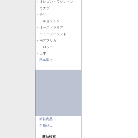
- オレゴン・ワシントン
- カナダ
- チリ
- アルゼンチン
- オーストラリア
- ニュージーランド
- 南アフリカ
- モロッコ
- 日本
日本酒->
新着商品...
全商品...
商品検索