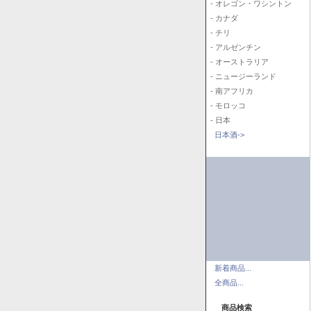
- オレゴン・ワシントン
- カナダ
- チリ
- アルゼンチン
- オーストラリア
- ニュージーランド
- 南アフリカ
- モロッコ
- 日本
日本酒->
新着商品...
全商品...
商品検索