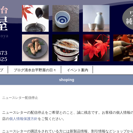
ップ
ブログ清水台平野屋の日々
イベント案内
shoping
ニュースレター配信停止
ニュースレターの配信停止をご希望とのこと、誠に残念です。お客様の個人情報
店の
個人情報保護方針
をご覧ください。
ニュースレターの購読をされている方には新製品情報、割引情報などショップか