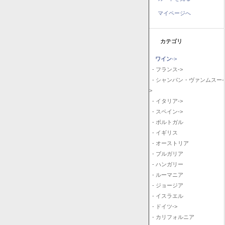
マイページへ
カテゴリ
ワイン
->
- フランス->
- シャンパン・ヴァンムスー-
>
- イタリア->
- スペイン->
- ポルトガル
- イギリス
- オーストリア
- ブルガリア
- ハンガリー
- ルーマニア
- ジョージア
- イスラエル
- ドイツ->
- カリフォルニア