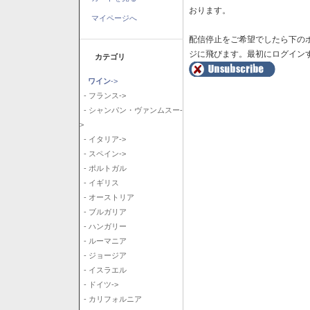
おります。
マイページへ
配信停止をご希望でしたら下の
ジに飛びます。最初にログイン
カテゴリ
ワイン
->
- フランス->
- シャンパン・ヴァンムスー-
>
- イタリア->
- スペイン->
- ポルトガル
- イギリス
- オーストリア
- ブルガリア
- ハンガリー
- ルーマニア
- ジョージア
- イスラエル
- ドイツ->
- カリフォルニア