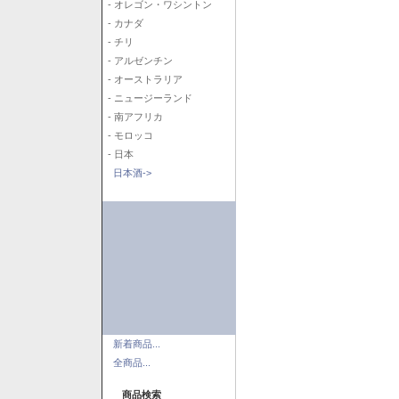
- オレゴン・ワシントン
- カナダ
- チリ
- アルゼンチン
- オーストラリア
- ニュージーランド
- 南アフリカ
- モロッコ
- 日本
日本酒->
新着商品...
全商品...
商品検索