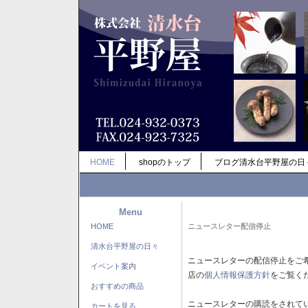
HOME
shopのトップ
ブログ清水台平野屋の日
Menu
HOME
ニュースレター配信停止
清水台平野屋の日々
ニュースレターの配信停止をご
イベント案内
店の
個人情報保護方針
をご覧く
おすすめの商品
ニュースレターの購読をされて
カートを見る