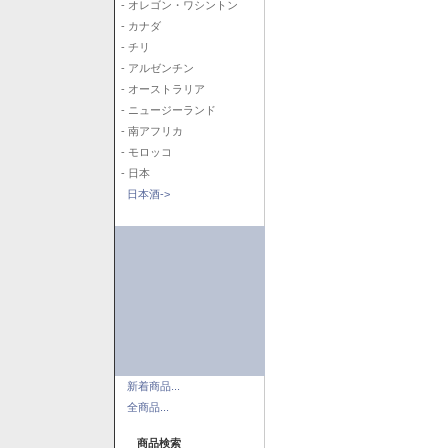
- オレゴン・ワシントン
- カナダ
- チリ
- アルゼンチン
- オーストラリア
- ニュージーランド
- 南アフリカ
- モロッコ
- 日本
日本酒->
新着商品...
全商品...
商品検索