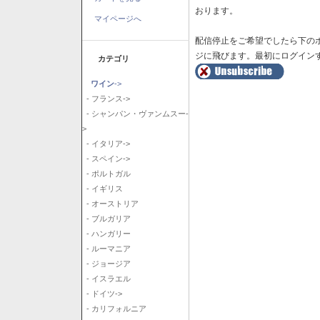
おります。
マイページへ
配信停止をご希望でしたら下の
ジに飛びます。最初にログイン
カテゴリ
ワイン
->
- フランス->
- シャンパン・ヴァンムスー-
>
- イタリア->
- スペイン->
- ポルトガル
- イギリス
- オーストリア
- ブルガリア
- ハンガリー
- ルーマニア
- ジョージア
- イスラエル
- ドイツ->
- カリフォルニア