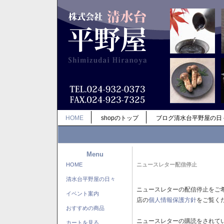
HOME
shopのトップ
ブログ清水台平野屋の日
Menu
HOME
ニュースレター配信停止
清水台平野屋の日々
ニュースレターの配信停止をご
イベント案内
店の
個人情報保護方針
をご覧く
おすすめの商品
ニュースレターの購読をされて
カートを見る