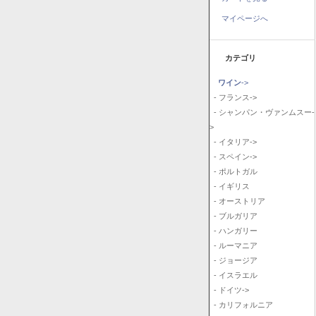
マイページへ
カテゴリ
ワイン
->
- フランス->
- シャンパン・ヴァンムスー-
>
- イタリア->
- スペイン->
- ポルトガル
- イギリス
- オーストリア
- ブルガリア
- ハンガリー
- ルーマニア
- ジョージア
- イスラエル
- ドイツ->
- カリフォルニア