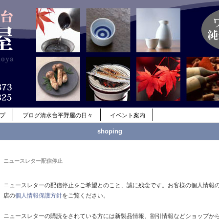
ップ
ブログ清水台平野屋の日々
イベント案内
shoping
ニュースレター配信停止
ニュースレターの配信停止をご希望とのこと、誠に残念です。お客様の個人情報
店の
個人情報保護方針
をご覧ください。
ニュースレターの購読をされている方には新製品情報、割引情報などショップか