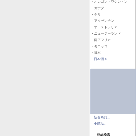
- オレゴン・ワシントン
- カナダ
- チリ
- アルゼンチン
- オーストラリア
- ニュージーランド
- 南アフリカ
- モロッコ
- 日本
日本酒->
新着商品...
全商品...
商品検索