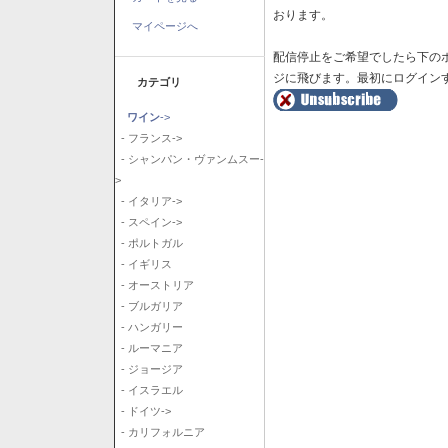
おります。
マイページへ
配信停止をご希望でしたら下の
ジに飛びます。最初にログイン
カテゴリ
ワイン
->
- フランス->
- シャンパン・ヴァンムスー-
>
- イタリア->
- スペイン->
- ポルトガル
- イギリス
- オーストリア
- ブルガリア
- ハンガリー
- ルーマニア
- ジョージア
- イスラエル
- ドイツ->
- カリフォルニア