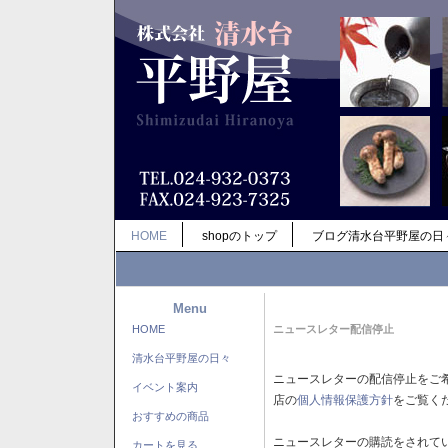
HOME
shopのトップ
ブログ清水台平野屋の日
Menu
HOME
ニュースレター配信停止
清水台平野屋の日々
ニュースレターの配信停止をご
イベント案内
店の
個人情報保護方針
をご覧く
おすすめの商品
ニュースレターの購読をされて
カートを見る