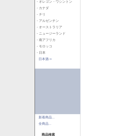
- オレゴン・ワシントン
- カナダ
- チリ
- アルゼンチン
- オーストラリア
- ニュージーランド
- 南アフリカ
- モロッコ
- 日本
日本酒->
新着商品...
全商品...
商品検索