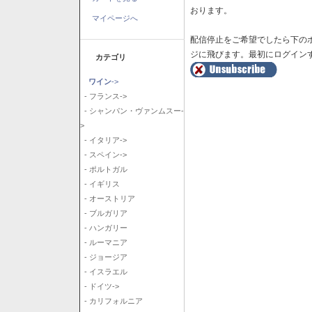
おります。
マイページへ
配信停止をご希望でしたら下の
ジに飛びます。最初にログイン
カテゴリ
ワイン
->
- フランス->
- シャンパン・ヴァンムスー-
>
- イタリア->
- スペイン->
- ポルトガル
- イギリス
- オーストリア
- ブルガリア
- ハンガリー
- ルーマニア
- ジョージア
- イスラエル
- ドイツ->
- カリフォルニア