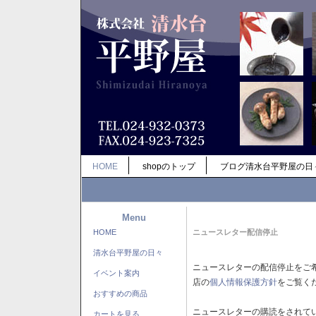
HOME
shopのトップ
ブログ清水台平野屋の日
Menu
HOME
ニュースレター配信停止
清水台平野屋の日々
ニュースレターの配信停止をご
イベント案内
店の
個人情報保護方針
をご覧く
おすすめの商品
ニュースレターの購読をされて
カートを見る