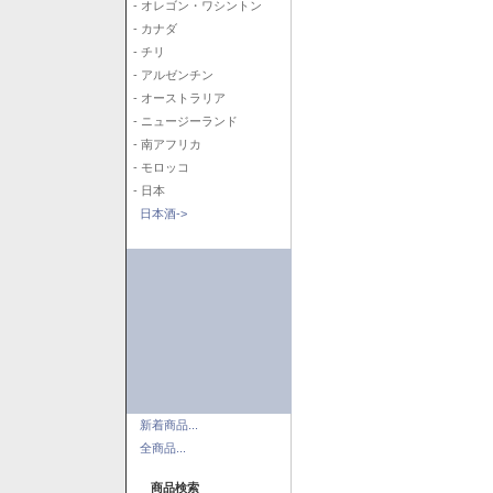
- オレゴン・ワシントン
- カナダ
- チリ
- アルゼンチン
- オーストラリア
- ニュージーランド
- 南アフリカ
- モロッコ
- 日本
日本酒->
新着商品...
全商品...
商品検索