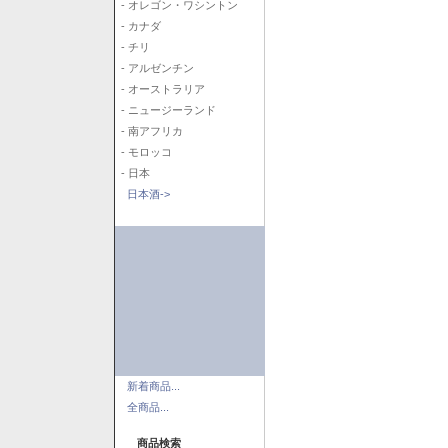
- オレゴン・ワシントン
- カナダ
- チリ
- アルゼンチン
- オーストラリア
- ニュージーランド
- 南アフリカ
- モロッコ
- 日本
日本酒->
新着商品...
全商品...
商品検索