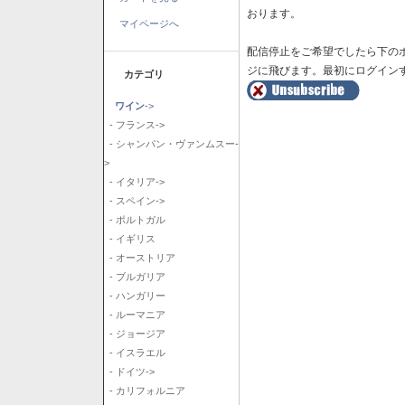
おります。
マイページへ
配信停止をご希望でしたら下の
ジに飛びます。最初にログイン
カテゴリ
ワイン
->
- フランス->
- シャンパン・ヴァンムスー-
>
- イタリア->
- スペイン->
- ポルトガル
- イギリス
- オーストリア
- ブルガリア
- ハンガリー
- ルーマニア
- ジョージア
- イスラエル
- ドイツ->
- カリフォルニア