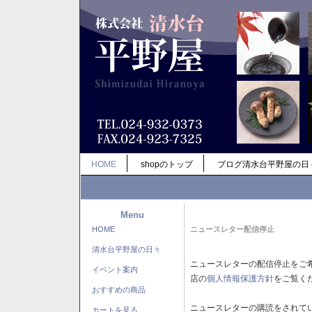
HOME
shopのトップ
ブログ清水台平野屋の日
Menu
HOME
ニュースレター配信停止
清水台平野屋の日々
ニュースレターの配信停止をご
イベント案内
店の
個人情報保護方針
をご覧く
おすすめの商品
ニュースレターの購読をされて
カートを見る