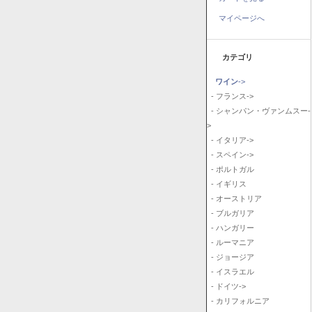
マイページへ
カテゴリ
ワイン
->
- フランス->
- シャンパン・ヴァンムスー-
>
- イタリア->
- スペイン->
- ポルトガル
- イギリス
- オーストリア
- ブルガリア
- ハンガリー
- ルーマニア
- ジョージア
- イスラエル
- ドイツ->
- カリフォルニア