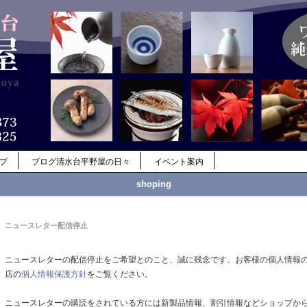
ップ
ブログ清水台平野屋の日々
イベント案内
shoping
ニュースレター配信停止
ニュースレターの配信停止をご希望とのこと、誠に残念です。お客様の個人情報
店の
個人情報保護方針
をご覧ください。
ニュースレターの購読をされている方には新製品情報、割引情報などショップか