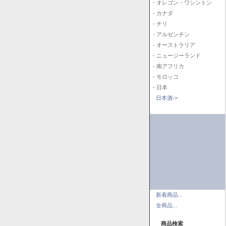
- オレゴン・ワシントン
- カナダ
- チリ
- アルゼンチン
- オーストラリア
- ニュージーランド
- 南アフリカ
- モロッコ
- 日本
日本酒->
新着商品...
全商品...
商品検索