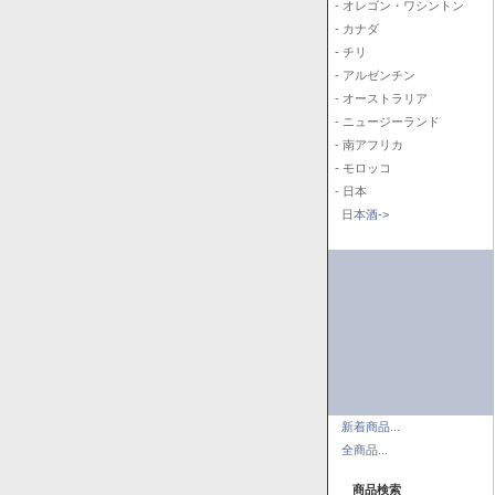
- オレゴン・ワシントン
- カナダ
- チリ
- アルゼンチン
- オーストラリア
- ニュージーランド
- 南アフリカ
- モロッコ
- 日本
日本酒->
新着商品...
全商品...
商品検索