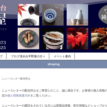
ップ
ブログ清水台平野屋の日々
イベント案内
shoping
ニュースレター配信停止
ニュースレターの配信停止をご希望とのこと、誠に残念です。お客様の個人情報
店の
個人情報保護方針
をご覧ください。
ニュースレターの購読をされている方には新製品情報、割引情報などショップか