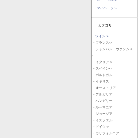
マイページへ
カテゴリ
ワイン
->
- フランス->
- シャンパン・ヴァンムスー-
>
- イタリア->
- スペイン->
- ポルトガル
- イギリス
- オーストリア
- ブルガリア
- ハンガリー
- ルーマニア
- ジョージア
- イスラエル
- ドイツ->
- カリフォルニア