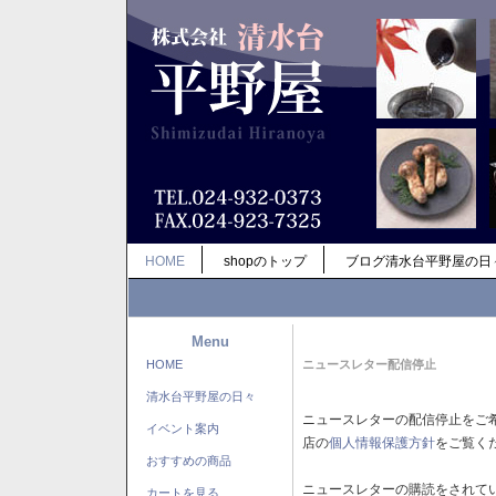
HOME
shopのトップ
ブログ清水台平野屋の日
Menu
HOME
ニュースレター配信停止
清水台平野屋の日々
ニュースレターの配信停止をご
イベント案内
店の
個人情報保護方針
をご覧く
おすすめの商品
ニュースレターの購読をされて
カートを見る