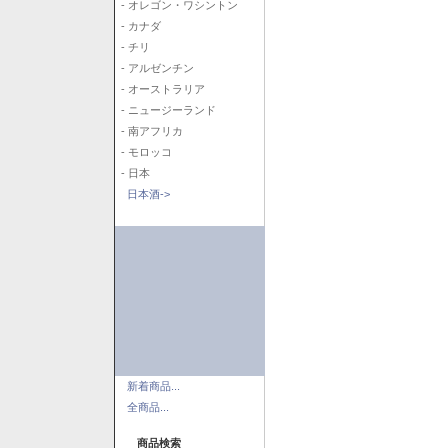
- オレゴン・ワシントン
- カナダ
- チリ
- アルゼンチン
- オーストラリア
- ニュージーランド
- 南アフリカ
- モロッコ
- 日本
日本酒->
新着商品...
全商品...
商品検索