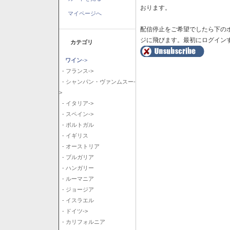
おります。
マイページへ
配信停止をご希望でしたら下の
ジに飛びます。最初にログイン
カテゴリ
ワイン
->
- フランス->
- シャンパン・ヴァンムスー-
>
- イタリア->
- スペイン->
- ポルトガル
- イギリス
- オーストリア
- ブルガリア
- ハンガリー
- ルーマニア
- ジョージア
- イスラエル
- ドイツ->
- カリフォルニア