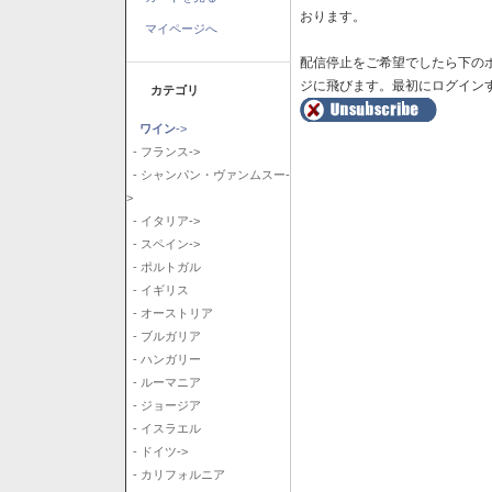
おります。
マイページへ
配信停止をご希望でしたら下の
ジに飛びます。最初にログイン
カテゴリ
ワイン
->
- フランス->
- シャンパン・ヴァンムスー-
>
- イタリア->
- スペイン->
- ポルトガル
- イギリス
- オーストリア
- ブルガリア
- ハンガリー
- ルーマニア
- ジョージア
- イスラエル
- ドイツ->
- カリフォルニア