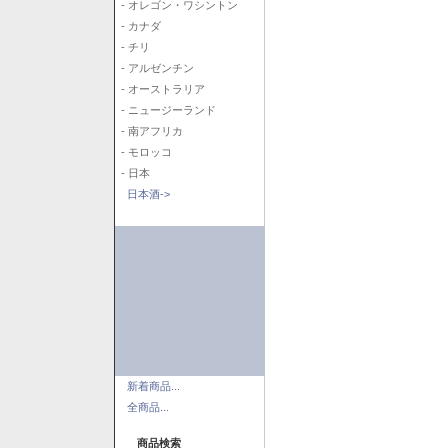
- オレゴン・ワシントン
- カナダ
- チリ
- アルゼンチン
- オーストラリア
- ニュージーランド
- 南アフリカ
- モロッコ
- 日本
日本酒->
新着商品...
全商品...
商品検索