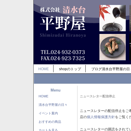
HOME
shopのトップ
ブログ清水台平野屋の日
Menu
HOME
ニュースレター配信停止
清水台平野屋の日々
ニュースレターの配信停止をご
イベント案内
店の
個人情報保護方針
をご覧く
おすすめの商品
ニュースレターの購読をされて
カートを見る