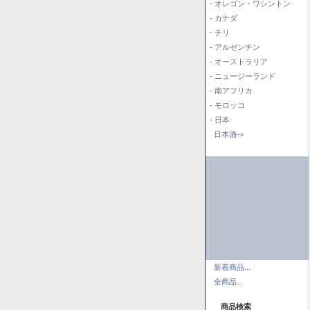
- オレゴン・ワシントン
- カナダ
- チリ
- アルゼンチン
- オーストラリア
- ニュージーランド
- 南アフリカ
- モロッコ
- 日本
日本酒->
新着商品...
全商品...
商品検索