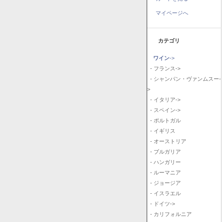
マイページへ
カテゴリ
ワイン
->
- フランス->
- シャンパン・ヴァンムスー-
>
- イタリア->
- スペイン->
- ポルトガル
- イギリス
- オーストリア
- ブルガリア
- ハンガリー
- ルーマニア
- ジョージア
- イスラエル
- ドイツ->
- カリフォルニア