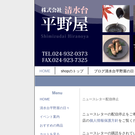
HOME
shopのトップ
ブログ清水台平野屋の日
Menu
HOME
ニュースレター配信停止
清水台平野屋の日々
ニュースレターの配信停止をご
イベント案内
店の
個人情報保護方針
をご覧く
おすすめの商品
ニュースレターの購読をされて
カートを見る