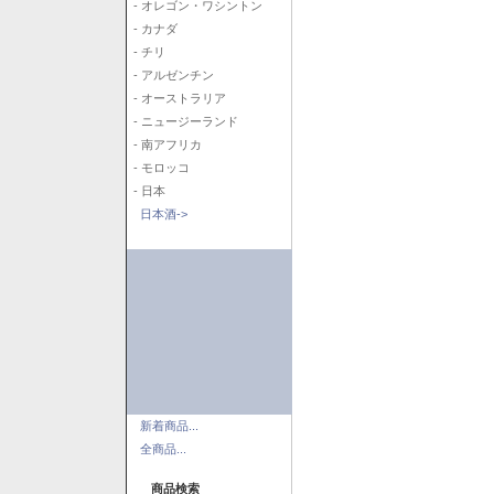
- オレゴン・ワシントン
- カナダ
- チリ
- アルゼンチン
- オーストラリア
- ニュージーランド
- 南アフリカ
- モロッコ
- 日本
日本酒->
新着商品...
全商品...
商品検索