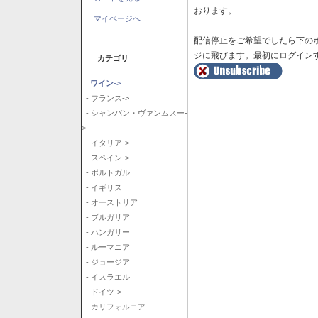
おります。
マイページへ
配信停止をご希望でしたら下の
ジに飛びます。最初にログイン
カテゴリ
ワイン
->
- フランス->
- シャンパン・ヴァンムスー-
>
- イタリア->
- スペイン->
- ポルトガル
- イギリス
- オーストリア
- ブルガリア
- ハンガリー
- ルーマニア
- ジョージア
- イスラエル
- ドイツ->
- カリフォルニア