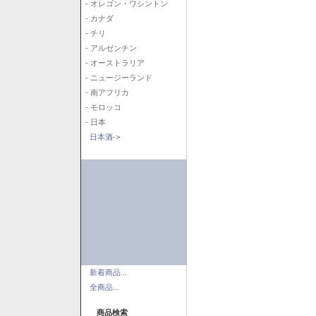
- オレゴン・ワシントン
- カナダ
- チリ
- アルゼンチン
- オーストラリア
- ニュージーランド
- 南アフリカ
- モロッコ
- 日本
日本酒->
新着商品...
全商品...
商品検索