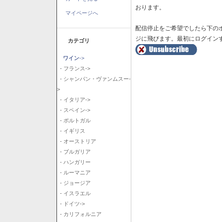
おります。
マイページへ
配信停止をご希望でしたら下の
ジに飛びます。最初にログイン
カテゴリ
ワイン
->
- フランス->
- シャンパン・ヴァンムスー-
>
- イタリア->
- スペイン->
- ポルトガル
- イギリス
- オーストリア
- ブルガリア
- ハンガリー
- ルーマニア
- ジョージア
- イスラエル
- ドイツ->
- カリフォルニア