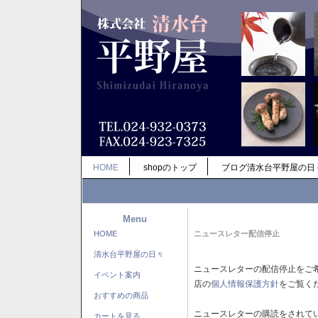
HOME
shopのトップ
ブログ清水台平野屋の日
Menu
HOME
ニュースレター配信停止
清水台平野屋の日々
ニュースレターの配信停止をご
イベント案内
店の
個人情報保護方針
をご覧く
おすすめの商品
ニュースレターの購読をされて
カートを見る