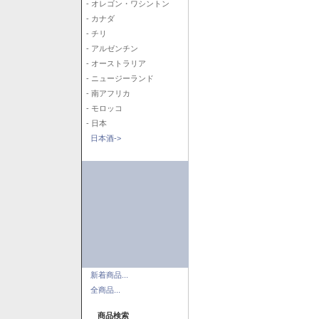
- オレゴン・ワシントン
- カナダ
- チリ
- アルゼンチン
- オーストラリア
- ニュージーランド
- 南アフリカ
- モロッコ
- 日本
日本酒->
新着商品...
全商品...
商品検索