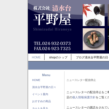
HOME
shopのトップ
ブログ清水台平野屋の日
Menu
HOME
ニュースレター配信停止
清水台平野屋の日々
ニュースレターの配信停止をご
イベント案内
店の
個人情報保護方針
をご覧く
おすすめの商品
ニュースレターの購読をされて
カートを見る