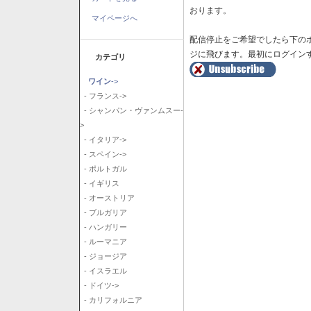
おります。
マイページへ
配信停止をご希望でしたら下の
ジに飛びます。最初にログイン
カテゴリ
ワイン
->
- フランス->
- シャンパン・ヴァンムスー-
>
- イタリア->
- スペイン->
- ポルトガル
- イギリス
- オーストリア
- ブルガリア
- ハンガリー
- ルーマニア
- ジョージア
- イスラエル
- ドイツ->
- カリフォルニア