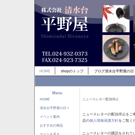
HOME
shopのトップ
ブログ清水台平野屋の日
Menu
HOME
ニュースレター配信停止
清水台平野屋の日々
ニュースレターの配信停止をご
イベント案内
店の
個人情報保護方針
をご覧く
おすすめの商品
ニュースレターの購読をされて
カートを見る