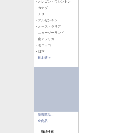
- オレゴン・ワシントン
- カナダ
- チリ
- アルゼンチン
- オーストラリア
- ニュージーランド
- 南アフリカ
- モロッコ
- 日本
日本酒->
新着商品...
全商品...
商品検索