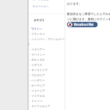
おります。
マイページへ
配信停止をご希望でしたら下の
ジに飛びます。最初にログイン
カテゴリ
ワイン
->
- フランス->
- シャンパン・ヴァンムスー-
>
- イタリア->
- スペイン->
- ポルトガル
- イギリス
- オーストリア
- ブルガリア
- ハンガリー
- ルーマニア
- ジョージア
- イスラエル
- ドイツ->
- カリフォルニア