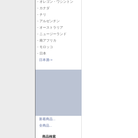
- オレゴン・ワシントン
- カナダ
- チリ
- アルゼンチン
- オーストラリア
- ニュージーランド
- 南アフリカ
- モロッコ
- 日本
日本酒->
新着商品...
全商品...
商品検索