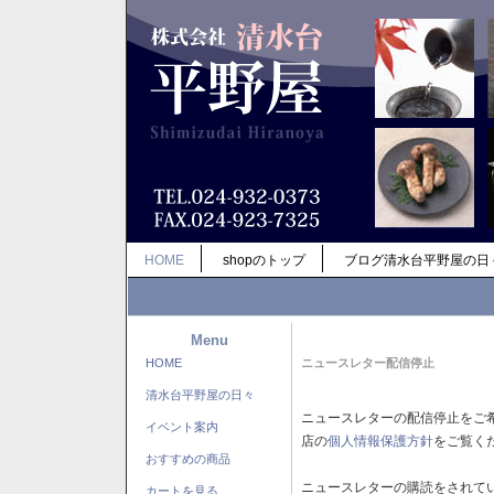
HOME
shopのトップ
ブログ清水台平野屋の日
Menu
HOME
ニュースレター配信停止
清水台平野屋の日々
ニュースレターの配信停止をご
イベント案内
店の
個人情報保護方針
をご覧く
おすすめの商品
ニュースレターの購読をされて
カートを見る