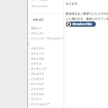
おります。
マイページへ
配信停止をご希望でしたら下の
ジに飛びます。最初にログイン
カテゴリ
ワイン
->
- フランス->
- シャンパン・ヴァンムスー-
>
- イタリア->
- スペイン->
- ポルトガル
- イギリス
- オーストリア
- ブルガリア
- ハンガリー
- ルーマニア
- ジョージア
- イスラエル
- ドイツ->
- カリフォルニア