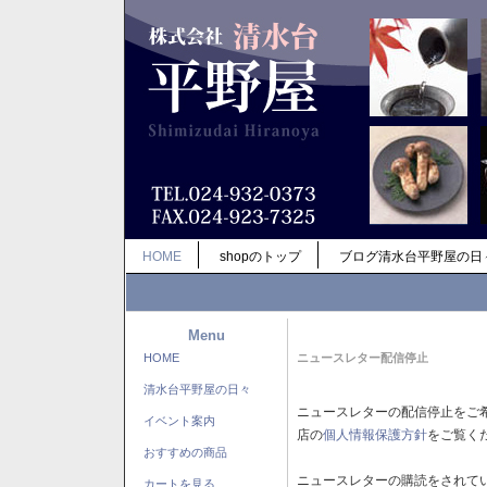
HOME
shopのトップ
ブログ清水台平野屋の日
Menu
HOME
ニュースレター配信停止
清水台平野屋の日々
ニュースレターの配信停止をご
イベント案内
店の
個人情報保護方針
をご覧く
おすすめの商品
ニュースレターの購読をされて
カートを見る