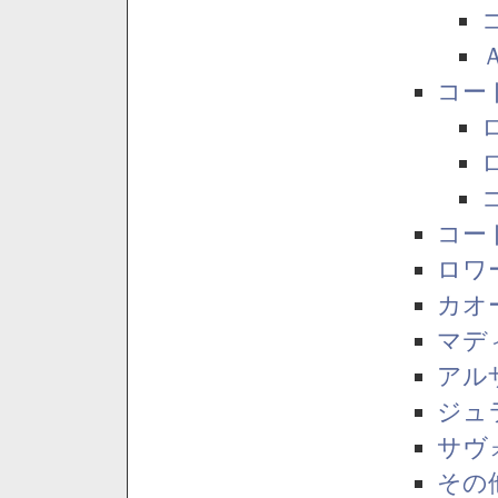
コー
コー
ロワ
カオ
マデ
アル
ジュ
サヴ
その