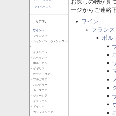
お探しの物が見
マイページへ
ージからご連絡
ワイン
カテゴリ
フランス
ワイン
->
- フランス->
ボル
- シャンパン・ヴァンムスー-
>
- イタリア->
- スペイン->
- ポルトガル
- イギリス
- オーストリア
- ブルガリア
- ハンガリー
- ルーマニア
- ジョージア
- イスラエル
- ドイツ->
- カリフォルニア