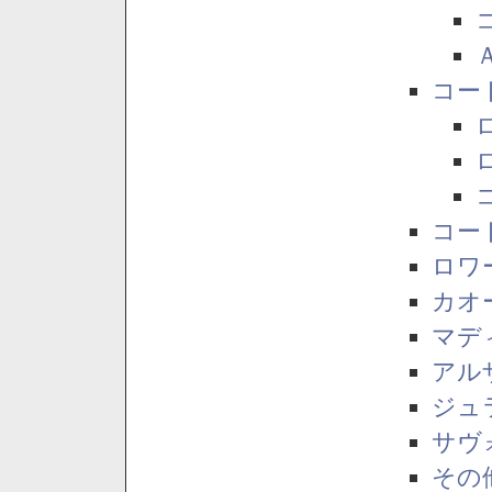
コー
コー
ロワ
カオ
マデ
アル
ジュ
サヴ
その