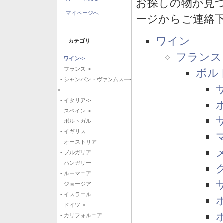
お探しの物が見
マイページへ
ージからご連絡
ワイン
カテゴリ
フランス
ワイン
->
- フランス->
ボル
- シャンパン・ヴァンムスー-
>
- イタリア->
- スペイン->
- ポルトガル
- イギリス
- オーストリア
- ブルガリア
- ハンガリー
- ルーマニア
- ジョージア
- イスラエル
- ドイツ->
- カリフォルニア